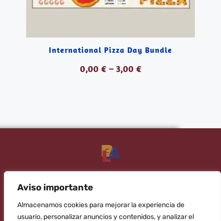
International Pizza Day Bundle
0,00
€
–
3,00
€
VER PRODUCTOS
tu academia de inglés de confianza
Banana Language
Aviso importante
¡Apúntate al newsletter!​
Almacenamos cookies para mejorar la experiencia de
usuario, personalizar anuncios y contenidos, y analizar el