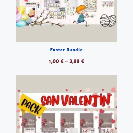
Easter Bundle
1,00
€
–
3,99
€
VER PRODUCTOS