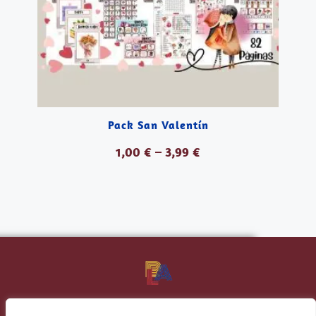
Pack San Valentín
1,00
€
–
3,99
€
VER PRODUCTOS
tu academia de inglés de confianza
Banana Language