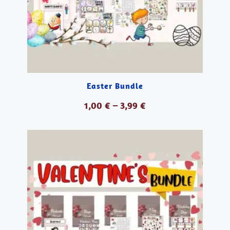
Easter Bundle
1,00
€
–
3,99
€
VER PRODUCTOS