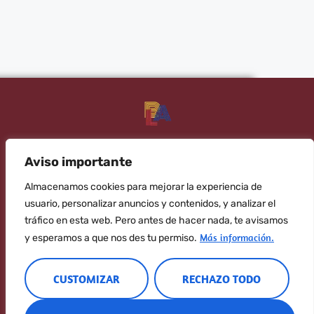
AÑADIR AL CARRITO
tu academia de inglés de confianza
Banana Language
Aviso importante
¡Apúntate al newsletter!​
Almacenamos cookies para mejorar la experiencia de
usuario, personalizar anuncios y contenidos, y analizar el
ENVIAR
tráfico en esta web. Pero antes de hacer nada, te avisamos
Más información.
y esperamos a que nos des tu permiso.
CUSTOMIZAR
RECHAZO TODO
Aviso Legal
|
Política de cookies
|
Política de privacidad
|