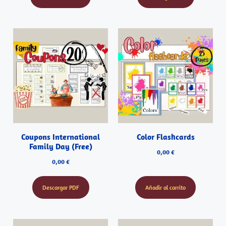
Coupons International
Color Flashcards
Family Day (Free)
0,00
€
0,00
€
Descargar PDF
Añadir al carrito