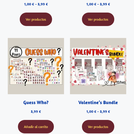
1,00
€
–
3,99
€
1,00
€
–
3,99
€
Ver productos
Ver productos
Guess Who?
Valentine’s Bundle
3,99
€
1,00
€
–
3,99
€
Añadir al carrito
Ver productos