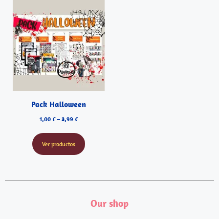
Pack Halloween
1,00
€
–
3,99
€
Ver productos
Our shop