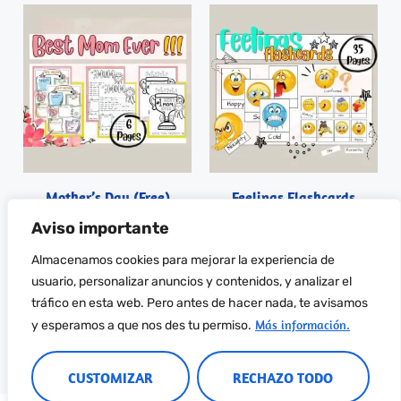
Mother’s Day (Free)
Feelings Flashcards
0,00
€
0,00
€
Aviso importante
Almacenamos cookies para mejorar la experiencia de
Descargar PDF
Añadir al carrito
usuario, personalizar anuncios y contenidos, y analizar el
tráfico en esta web. Pero antes de hacer nada, te avisamos
Más información.
y esperamos a que nos des tu permiso.
CUSTOMIZAR
RECHAZO TODO