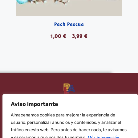
Pack Pascua
1,00
€
–
3,99
€
VER PRODUCTOS
Aviso importante
Banana Language your trusted English academy
Almacenamos cookies para mejorar la experiencia de
Subscribe to the newsletter!
usuario, personalizar anuncios y contenidos, y analizar el
tráfico en esta web. Pero antes de hacer nada, te avisamos
SEND
Más información.
y esperamos a que nos des tu permiso.